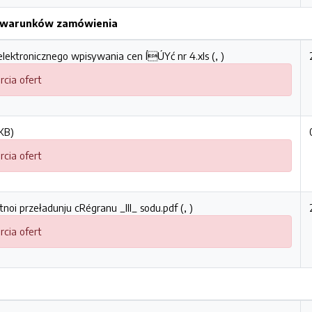
h warunków zamówienia
lektronicznego wpisywania cen ÍÚYć nr 4.xls (, )
rcia ofert
KB)
rcia ofert
tnoi przeładunju cRégranu _III_ sodu.pdf (, )
rcia ofert