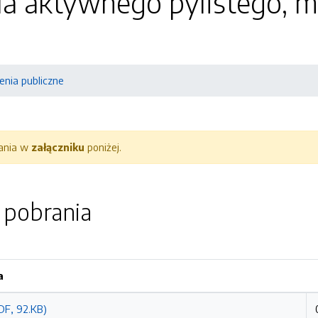
a aktywnego pylistego, mo
nia publiczne
rania w
załączniku
poniżej.
o pobrania
a
DF, 92.KB)