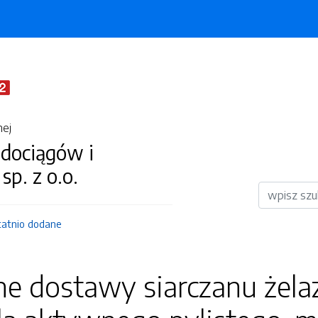
nej
dociągów i
 sp. z o.o.
Wyszukiwar
tatnio dodane
 dostawy siarczanu żelazo