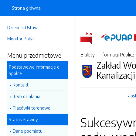
Strona główna
Dziennik Ustaw
Monitor Polski
Menu przedmiotowe
Biuletyn Informacji Publicz
Zakład Wo
Podstawowe informacje o
Kanalizacji
Spółce
Kontakt
os
Tryb działania
Placówki terenowe
Sukcesywne
Status Prawny
Dane podmiotu