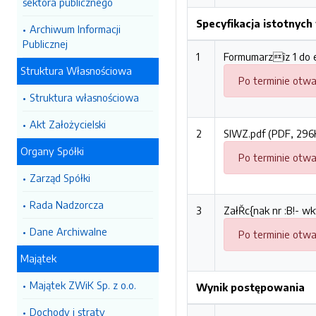
sektora publicznego
Specyfikacja istotnyc
Archiwum Informacji
Publicznej
1
Formumarzîz 1 do e
Struktura Własnościowa
Po terminie otwa
Struktura własnościowa
Akt Założycielski
2
SIWZ.pdf (PDF, 296
Organy Spółki
Po terminie otwa
Zarząd Spółki
Rada Nadzorcza
3
ZałŘc{nak nr :B!- wk
Dane Archiwalne
Po terminie otwa
Majątek
Majątek ZWiK Sp. z o.o.
Wynik postępowania
Dochody i straty