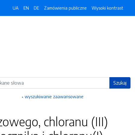
UA
EN
DE
Zamówienia publiczne
Wysoki kontrast
ka
Szukaj
wyszukiwanie zaawansowane
wego, chloranu (III)