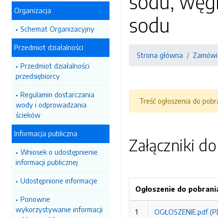
sodu, węgl
Organizacja
sodu
Schemat Organizacyjny
Przedmiot działalności
Strona główna
Zamówie
Przedmiot działalności
przedsiębiorcy
Regulamin dostarczania
Treść ogłoszenia do pob
wody i odprowadzania
ścieków
Informacja publiczna
Załączniki d
Wniosek o udostępnienie
informacji publicznej
Udostępnione informacje
Ogłoszenie do pobrani
Ponowne
wykorzystywanie informacji
1
OGŁOSZENIE.pdf (P