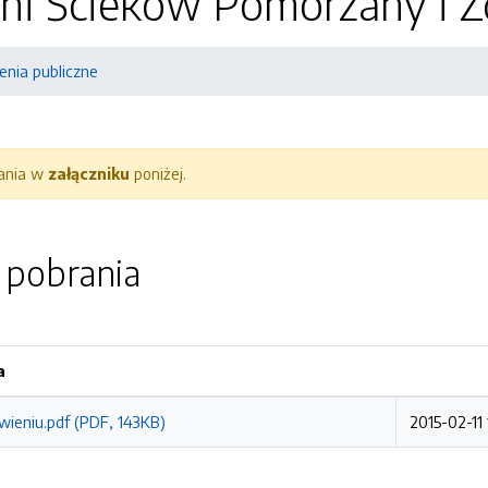
ni Ścieków Pomorzany i Z
nia publiczne
rania w
załączniku
poniżej.
o pobrania
a
wieniu.pdf (PDF, 143KB)
2015-02-11 