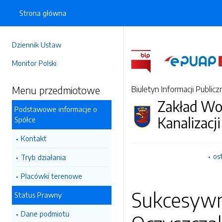
Strona główna
Dziennik Ustaw
Monitor Polski
Menu przedmiotowe
Biuletyn Informacji Publicz
Zakład Wo
Podstawowe informacje o
Kanalizacji
Spółce
Kontakt
os
Tryb działania
Placówki terenowe
Sukcesywn
Status Prawny
Dane podmiotu