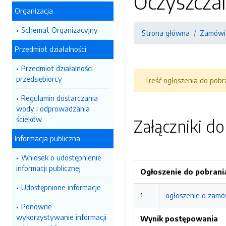
Oczyszczal
Organizacja
Schemat Organizacyjny
Strona główna
Zamówie
Przedmiot działalności
Przedmiot działalności
przedsiębiorcy
Treść ogłoszenia do pob
Regulamin dostarczania
wody i odprowadzania
ścieków
Załączniki d
Informacja publiczna
Wniosek o udostępnienie
informacji publicznej
Ogłoszenie do pobrani
Udostępnione informacje
1
ogłoszenie o zamó
Ponowne
wykorzystywanie informacji
Wynik postępowania