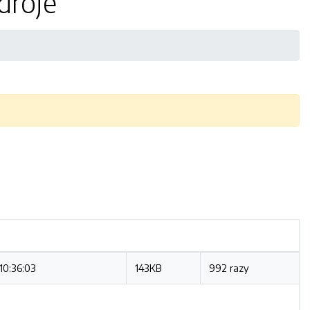
droje
10:36:03
143KB
992 razy