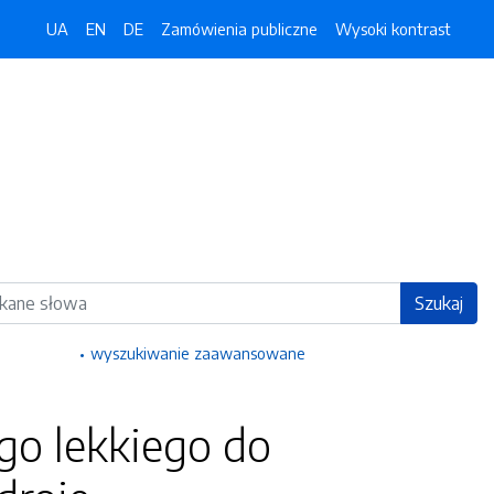
UA
EN
DE
Zamówienia publiczne
Wysoki kontrast
ka
Szukaj
wyszukiwanie zaawansowane
o lekkiego do