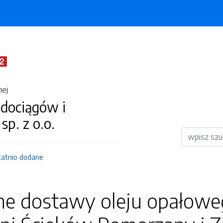
nej
dociągów i
 sp. z o.o.
Wyszukiwar
tatnio dodane
e dostawy oleju opałoweg