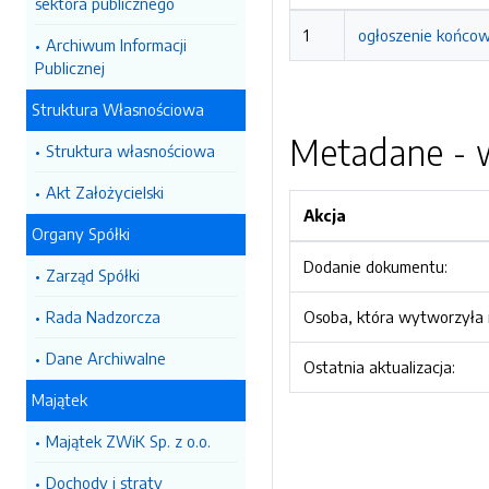
sektora publicznego
1
ogłoszenie końcow
Archiwum Informacji
Publicznej
Struktura Własnościowa
Metadane - w
Struktura własnościowa
Akt Założycielski
Akcja
Organy Spółki
Dodanie dokumentu:
Zarząd Spółki
Rada Nadzorcza
Osoba, która wytworzyła i
Dane Archiwalne
Ostatnia aktualizacja:
Majątek
Majątek ZWiK Sp. z o.o.
Dochody i straty