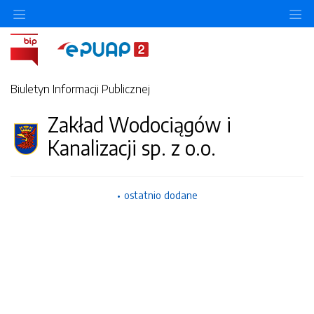
Ukryj/pokaż menu przedmiotowe
Uk
Biuletyn Informacji Publicznej
Zakład Wodociągów i
Kanalizacji sp. z o.o.
ostatnio dodane