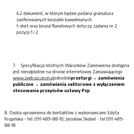
6.2 dokument, w którym będzie podana gramatura
zaoferowanych koszulek bawełnianych
t-shirt oraz koszul flanelowych dotyczy zadania nr 2
pozycji 1 i 2.
7. Specyfikacja Istotnych Warunków Zamówienia dostępna
jest nieodpłatnie na stronie internetowej Zamawiającego
www.zwik.szczecin.pl
odnośnik
przetargi → zamówienia
publiczne → zamówienia sektorowe z wyłączeniem
stosowania przepisów ustawy Pzp
8. Osoba uprawniona do kontaktów z wykonawcami: Edyta
Krupińska - tel: 091 489-88-10; Jarosław Skobel - tel 091 489-
88-18